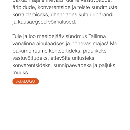
äripidude, konverentside ja teiste sündmuste
korraldamiseks, ühendades kultuuripärandi
ja kaasaegsed võimalused.
Tule ja loo meeldejääv sündmus Tallinna
vanalinna ainulaadses ja põnevas majas! Me
pakume ruume kontsertideks, pidulikeks
vastuvõttudeks, ettevõtte üritusteks,
konverentsideks, sünnipäevadeks ja paljuks
muuks.
AJALUGU