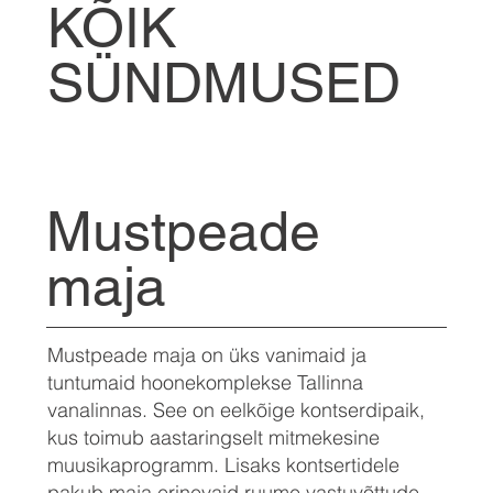
KÕIK
SÜNDMUSED
Mustpeade
maja
Mustpeade maja on üks vanimaid ja
tuntumaid hoonekomplekse Tallinna
vanalinnas. See on eelkõige kontserdipaik,
kus toimub aastaringselt mitmekesine
muusikaprogramm. Lisaks kontsertidele
pakub maja erinevaid ruume vastuvõttude,