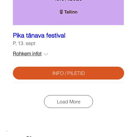
Pika tänava festival
P, 13. sept
Rohkem infot
INFO / PILETID
Load More