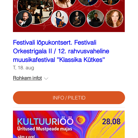
Festivali lõpukontsert. Festivali
Orkestrigala II / 12. rahvusvaheline
muusikafestival ''Klassika Kütkes''
T, 18. aug
Rohkem infot
INFO / PILETID