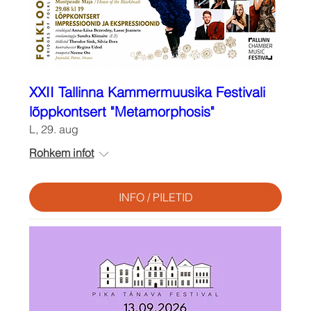
XXII Tallinna Kammermuusika Festivali
lõppkontsert "Metamorphosis"
L, 29. aug
Rohkem infot
INFO / PILETID