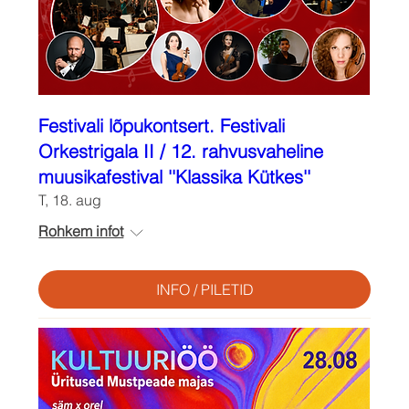
Festivali lõpukontsert. Festivali
Orkestrigala II / 12. rahvusvaheline
muusikafestival ''Klassika Kütkes''
T, 18. aug
Rohkem infot
INFO / PILETID