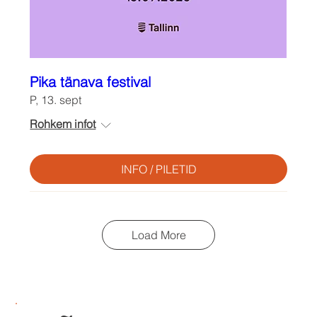
Pika tänava festival
P, 13. sept
Rohkem infot
INFO / PILETID
Load More