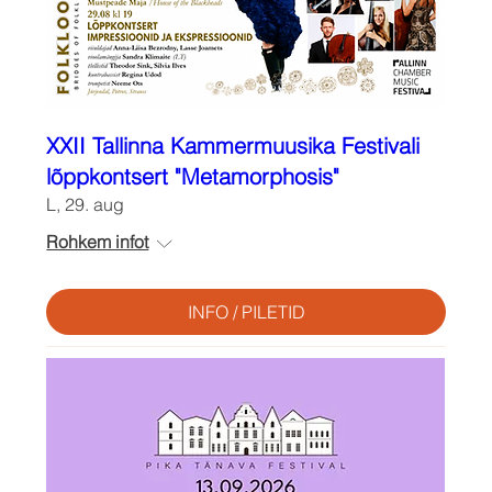
XXII Tallinna Kammermuusika Festivali
lõppkontsert "Metamorphosis"
L, 29. aug
Rohkem infot
INFO / PILETID