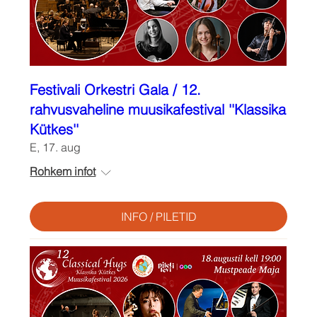
Festivali Orkestri Gala / 12.
rahvusvaheline muusikafestival ''Klassika
Kütkes''
E, 17. aug
Rohkem infot
INFO / PILETID