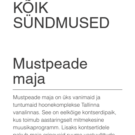
KÕIK
SÜNDMUSED
Mustpeade
maja
Mustpeade maja on üks vanimaid ja
tuntumaid hoonekomplekse Tallinna
vanalinnas. See on eelkõige kontserdipaik,
kus toimub aastaringselt mitmekesine
muusikaprogramm. Lisaks kontsertidele
pakub maja erinevaid ruume vastuvõttude,