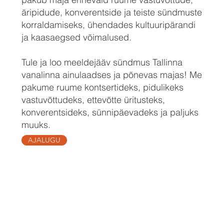
äripidude, konverentside ja teiste sündmuste
korraldamiseks, ühendades kultuuripärandi
ja kaasaegsed võimalused.
Tule ja loo meeldejääv sündmus Tallinna
vanalinna ainulaadses ja põnevas majas! Me
pakume ruume kontsertideks, pidulikeks
vastuvõttudeks, ettevõtte üritusteks,
konverentsideks, sünnipäevadeks ja paljuks
muuks.
AJALUGU