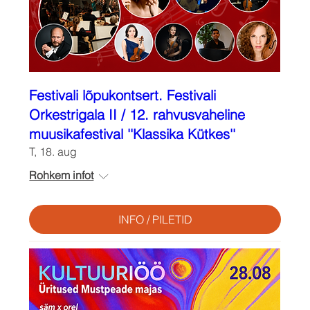
Festivali lõpukontsert. Festivali
Orkestrigala II / 12. rahvusvaheline
muusikafestival ''Klassika Kütkes''
T, 18. aug
Rohkem infot
INFO / PILETID