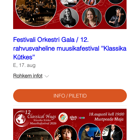
Festivali Orkestri Gala / 12.
rahvusvaheline muusikafestival ''Klassika
Kütkes''
E, 17. aug
Rohkem infot
INFO / PILETID