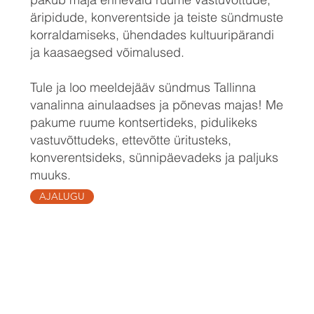
äripidude, konverentside ja teiste sündmuste
korraldamiseks, ühendades kultuuripärandi
ja kaasaegsed võimalused.
Tule ja loo meeldejääv sündmus Tallinna
vanalinna ainulaadses ja põnevas majas! Me
pakume ruume kontsertideks, pidulikeks
vastuvõttudeks, ettevõtte üritusteks,
konverentsideks, sünnipäevadeks ja paljuks
muuks.
AJALUGU