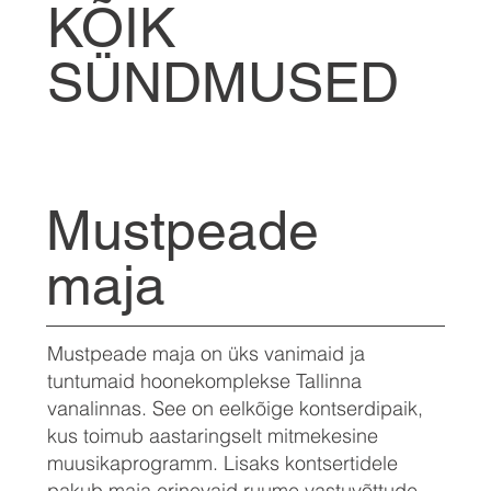
KÕIK
SÜNDMUSED
Mustpeade
maja
Mustpeade maja on üks vanimaid ja
tuntumaid hoonekomplekse Tallinna
vanalinnas. See on eelkõige kontserdipaik,
kus toimub aastaringselt mitmekesine
muusikaprogramm. Lisaks kontsertidele
pakub maja erinevaid ruume vastuvõttude,