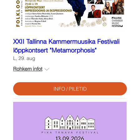
XXII Tallinna Kammermuusika Festivali
lõppkontsert "Metamorphosis"
L, 29. aug
Rohkem infot
INFO / PILETID