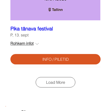
Pika tänava festival
P, 13. sept
Rohkem infot
INFO / PILETID
Load More