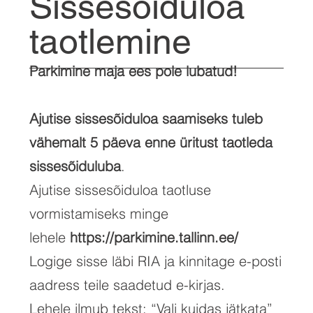
Sissesõiduloa
taotlemine
Parkimine maja ees pole lubatud!
Ajutise sissesõiduloa saamiseks tuleb
vähemalt 5 päeva enne üritust taotleda
sissesõiduluba
.
Ajutise sissesõiduloa taotluse
vormistamiseks minge
lehele
https://parkimine.tallinn.ee/
Logige sisse läbi RIA ja kinnitage e-posti
aadress teile saadetud e-kirjas.
Lehele ilmub tekst: “Vali kuidas jätkata”