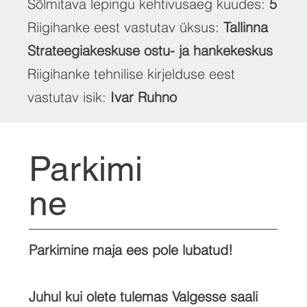
Sõlmitava lepingu kehtivusaeg kuudes:
5
Riigihanke eest vastutav üksus:
Tallinna
Strateegiakeskuse ostu- ja hankekeskus
Riigihanke tehnilise kirjelduse eest
vastutav isik:
Ivar Ruhno
Parkimi
ne
Parkimine maja ees pole lubatud!
Juhul kui olete tulemas Valgesse saali