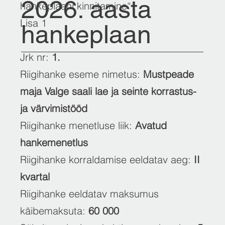
2026. aasta
hankeplaani kinnitamine“
Lisa 1
hankeplaan
Jrk nr:
1.
Riigihanke eseme nimetus:
Mustpeade
maja Valge saali lae ja seinte korrastus-
ja värvimistööd
Riigihanke menetluse liik:
Avatud
hankemenetlus
Riigihanke korraldamise eeldatav aeg:
II
kvartal
Riigihanke eeldatav maksumus
käibemaksuta:
60 000