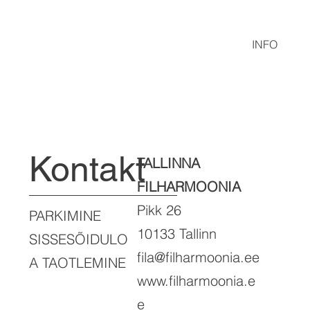
INFO
Kontakt
TALLINNA
FILHARMOONIA
Pikk 26
PARKIMINE
10133 Tallinn
SISSESÕIDULO
fila@filharmoonia.ee
A TAOTLEMINE
www.filharmoonia.e
e