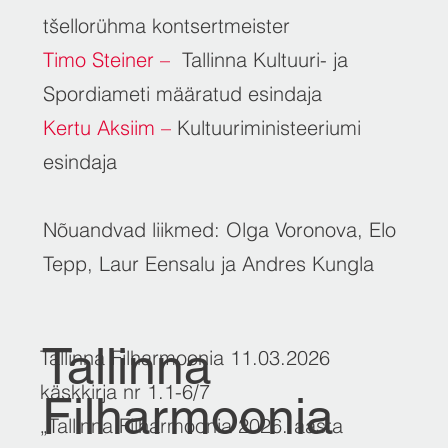
tšellorühma kontsertmeister
Timo Steiner –
Tallinna Kultuuri- ja
Spordiameti määratud esindaja
Kertu Aksiim –
Kultuuriministeeriumi
esindaja
Nõuandvad liikmed: Olga Voronova, Elo
Tepp, Laur Eensalu ja Andres Kungla
Tallinna
Tallinna Filharmoonia 11.03.2026
käskkirja nr 1.1-6/7
Filharmoonia
„Tallinna Filharmoonia 2026. aasta