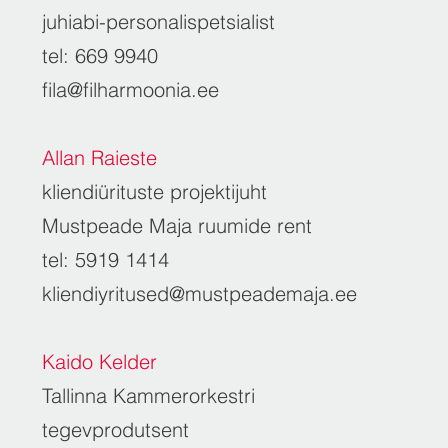
juhiabi-personalispetsialist
tel: 669 9940
fila@filharmoonia.ee
Allan Raieste
kliendiürituste projektijuht
Mustpeade Maja ruumide rent
tel: 5919 1414
kliendiyritused@mustpeademaja.ee
Kaido Kelder
Tallinna Kammerorkestri
tegevprodutsent