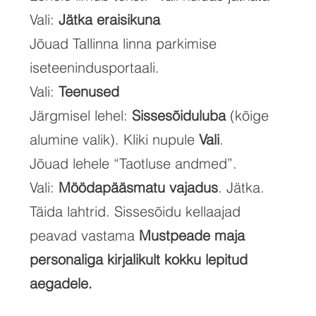
Vali:
Jätka eraisikuna
Jõuad Tallinna linna parkimise
iseteenindusportaali.
Vali:
Teenused
Järgmisel lehel:
Sissesõiduluba
(kõige
alumine valik). Kliki nupule
Vali
.
Jõuad lehele “Taotluse andmed”.
Vali:
Möödapääsmatu vajadus
. Jätka.
Täida lahtrid. Sissesõidu kellaajad
peavad vastama
Mustpeade maja
personaliga kirjalikult kokku lepitud
aegadele.