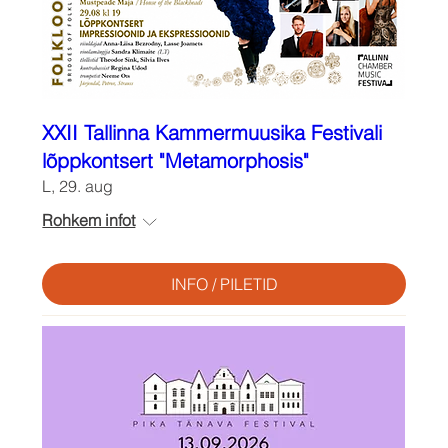
XXII Tallinna Kammermuusika Festivali
lõppkontsert "Metamorphosis"
L, 29. aug
Rohkem infot
INFO / PILETID