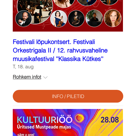
Festivali lõpukontsert. Festivali
Orkestrigala II / 12. rahvusvaheline
muusikafestival ''Klassika Kütkes''
T, 18. aug
Rohkem infot
INFO / PILETID