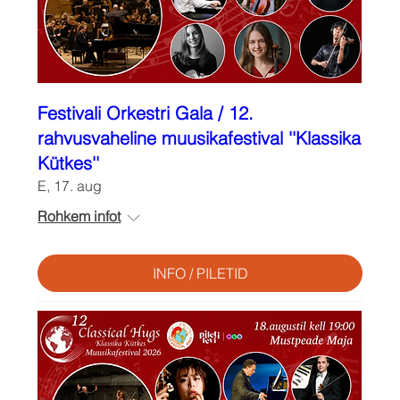
Festivali Orkestri Gala / 12.
rahvusvaheline muusikafestival ''Klassika
Kütkes''
E, 17. aug
Rohkem infot
INFO / PILETID