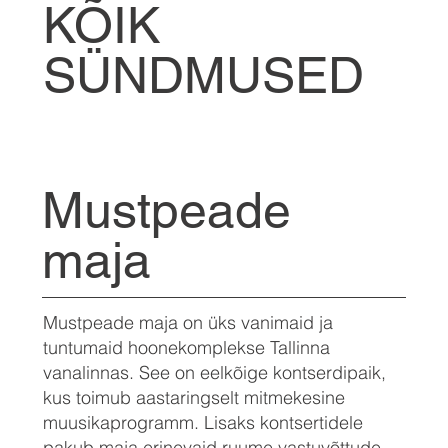
KÕIK
SÜNDMUSED
Mustpeade
maja
Mustpeade maja on üks vanimaid ja
tuntumaid hoonekomplekse Tallinna
vanalinnas. See on eelkõige kontserdipaik,
kus toimub aastaringselt mitmekesine
muusikaprogramm. Lisaks kontsertidele
pakub maja erinevaid ruume vastuvõttude,