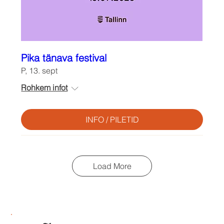
Pika tänava festival
P, 13. sept
Rohkem infot
INFO / PILETID
Load More