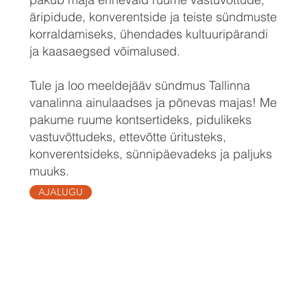
äripidude, konverentside ja teiste sündmuste
korraldamiseks, ühendades kultuuripärandi
ja kaasaegsed võimalused.
Tule ja loo meeldejääv sündmus Tallinna
vanalinna ainulaadses ja põnevas majas! Me
pakume ruume kontsertideks, pidulikeks
vastuvõttudeks, ettevõtte üritusteks,
konverentsideks, sünnipäevadeks ja paljuks
muuks.
AJALUGU