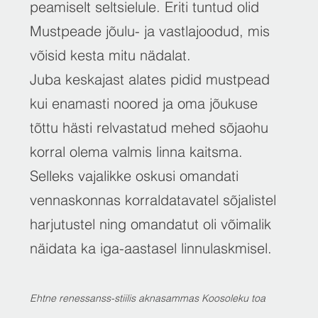
peamiselt seltsielule. Eriti tuntud olid
Mustpeade jõulu- ja vastlajoodud, mis
võisid kesta mitu nädalat.
Juba keskajast alates pidid mustpead
kui enamasti noored ja oma jõukuse
tõttu hästi relvastatud mehed sõjaohu
korral olema valmis linna kaitsma.
Selleks vajalikke oskusi omandati
vennaskonnas korraldatavatel sõjalistel
harjutustel ning omandatut oli võimalik
näidata ka iga-aastasel linnulaskmisel.
​Ehtne renessanss-stiilis aknasammas Koosoleku toa