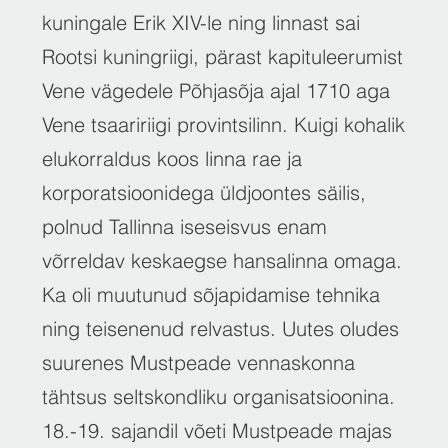
kuningale Erik XIV-le ning linnast sai
Rootsi kuningriigi, pärast kapituleerumist
Vene vägedele Põhjasõja ajal 1710 aga
Vene tsaaririigi provintsilinn. Kuigi kohalik
elukorraldus koos linna rae ja
korporatsioonidega üldjoontes säilis,
polnud Tallinna iseseisvus enam
võrreldav keskaegse hansalinna omaga.
Ka oli muutunud sõjapidamise tehnika
ning teisenenud relvastus. Uutes oludes
suurenes Mustpeade vennaskonna
tähtsus seltskondliku organisatsioonina.
18.-19. sajandil võeti Mustpeade majas