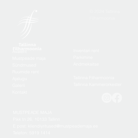
© 2024 Tallinna
Filharmoonia
Inventari rent
Avaleht
Parkimine
Mustpeade maja
Andmekaitse
Sündmused
Ruumide rent
Tallinna Filharmoonia
Ajalugu
Tallinna Kammerorkester
Galerii
Kontakt
MUSTPEADE MAJA
Pikk tn 26, 10133 Tallinn
E post: kliendiyritused@mustpeademaja.ee
Telefon: 5919 1414