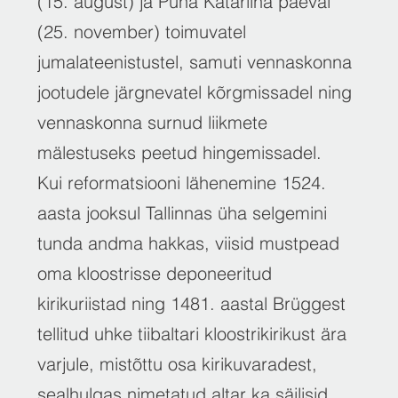
(15. august) ja Püha Katariina päeval
(25. november) toimuvatel
jumalateenistustel, samuti vennaskonna
jootudele järgnevatel kõrgmissadel ning
vennaskonna surnud liikmete
mälestuseks peetud hingemissadel.
Kui reformatsiooni lähenemine 1524.
aasta jooksul Tallinnas üha selgemini
tunda andma hakkas, viisid mustpead
oma kloostrisse deponeeritud
kirikuriistad ning 1481. aastal Brüggest
tellitud uhke tiibaltari kloostrikirikust ära
varjule, mistõttu osa kirikuvaradest,
sealhulgas nimetatud altar ka säilisid.