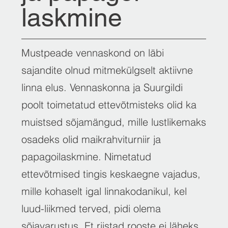
laskmine
Mustpeade vennaskond on läbi
sajandite olnud mitmekülgselt aktiivne
linna elus. Vennaskonna ja Suurgildi
poolt toimetatud ettevõtmisteks olid ka
muistsed sõjamängud, mille lustlikemaks
osadeks olid maikrahviturniir ja
papagoilaskmine. Nimetatud
ettevõtmised tingis keskaegne vajadus,
mille kohaselt igal linnakodanikul, kel
luud-liikmed terved, pidi olema
sõjavarustus. Et riistad rooste ei läheks,