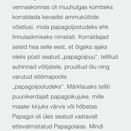
vennaskonnas oli muuhulgas kombeks
korraldada kevadisi ammuküttide
võistlusi, mida papagoijootudeks ehk
linnulaskmiseks nimetati. Korraldajad
seisid hea selle eest, et õigeks ajaks
oleks püsti seatud „papagoipuu“, tellitud
auhinnad võitjatele, pruulitud õlu ning
varutud söömapoolis
„papagoijootudeks“. Märklauaks telliti
puunikerdajalt papagoikujuke, mille
maaler kirjuks värvis või hõbetas.
Papagoi oli üles seatud vastavalt
ettevalmistatud Papagoiaias. Mindi