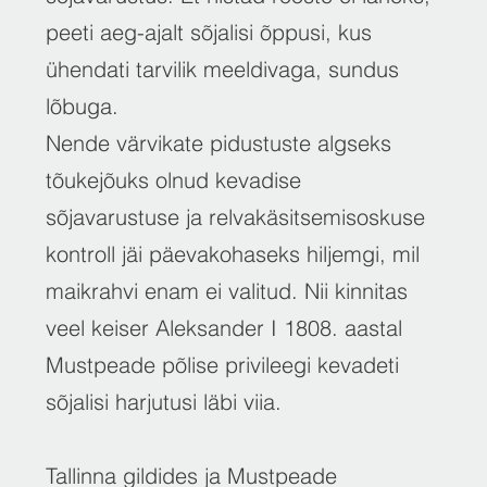
peeti aeg-ajalt sõjalisi õppusi, kus
ühendati tarvilik meeldivaga, sundus
lõbuga.
Nende värvikate pidustuste algseks
tõukejõuks olnud kevadise
sõjavarustuse ja relvakäsitsemisoskuse
kontroll jäi päevakohaseks hiljemgi, mil
maikrahvi enam ei valitud. Nii kinnitas
veel keiser Aleksander I 1808. aastal
Mustpeade põlise privileegi kevadeti
sõjalisi harjutusi läbi viia.
Tallinna gildides ja Mustpeade