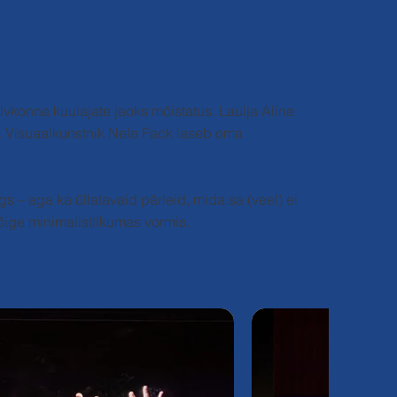
vkonna kuulajate jaoks mõistatus. Laulja Aline
d. Visuaalkunstnik Nele Fack laseb oma
s – aga ka üllatavaid pärleid, mida sa (veel) ei
kõige minimalistlikumas vormis.