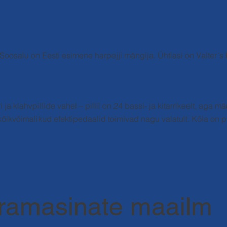
ter Soosalu on Eesti esimene harpejji mängija. Ühtlasi on Valter
i ja klahvpillide vahel – pillil on 24 bassi- ja kitarrikeelt, ag
a kõikvõimalikud efektipedaalid toimivad nagu valatult. Kõla on p
ramasinate maailm