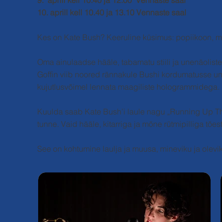
10. aprill kell 10.40 ja 13.10 Vennaste saal
Kes on Kate Bush? Keeruline küsimus: popiikoon, 
Oma ainulaadse hääle, tabamatu stiili ja unenäolis
Goffin viib noored rännakule Bushi kordumatusse un
kujutlusvõimel lennata maagiliste hologrammidega.
Kuulda saab Kate Bush’i laule nagu „Running Up That H
tunne. Vaid hääle, kitarriga ja mõne rütmipilliga tõ
See on kohtumine laulja ja muusa, mineviku ja olevi