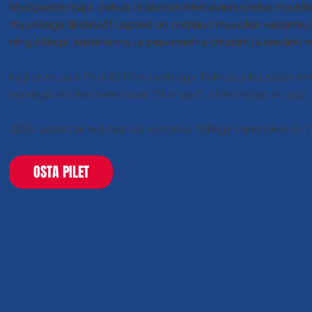
Mustpeade maja pakub üllatusterohket avastusretke muusikas 
muusikaga täidetud! Lapsed on oodatud muusikat vaatama ja
ning öökapi, kastekannu ja pesumasina orkestrit ja isevärki
Inglise muusik Paul Griffiths tuleb aga Tallinna juba nädal e
noortega kontserdietenduse “Nomaad”, milles kõlab nii jazz, 
2026. aastal toimub festival koostöös TMWga vahemikus 9.-11.
OSTA PILET