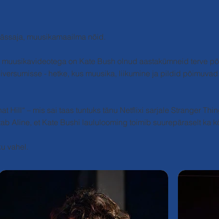
mässaja, muusikamaailma nõid.
te muusikavideotega on Kate Bush olnud aastakümneid terve põl
iversumisse - hetke, kus muusika, liikumine ja pildid põimuva
ill“ – mis sai taas tuntuks tänu Netflixi sarjale Stranger Thing
estab Aline, et Kate Bushi laululooming toimib suurepäraselt ka 
ku vahel.