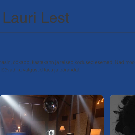
 Lauri Lest
esumasin, öökapp, kastekann ja teised kodused esemed. Nad mo
 löövad ka valgustid laes ja põrandal.