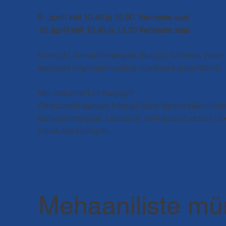
9. aprill kell 10.40 ja 12.00 Vennaste saal
10. aprill kell 10.40 ja 13.10 Vennaste saal
Koorijuht, klahvpillimängija, laulja ja helilooja Val
keskseid originaalmuusikat viljelevaid ansambleid.
Mis instrument on harpejji?
Omadustelt asetseb harpejji üsna täpselt elektrikitarr
klahvpillimängule. Ulatust on pillil lausa 5 oktavit j
meenutab klahvpilli.
Mehaaniliste mü