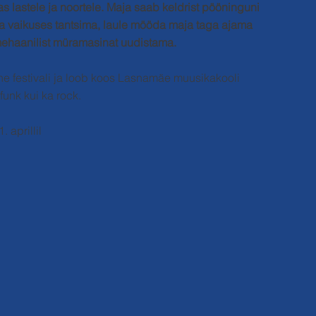
lastele ja noortele. Maja saab keldrist pööninguni
 vaikuses tantsima, laule mööda maja taga ajama
 mehaanilist müramasinat uudistama.
nne festivali ja loob koos Lasnamäe muusikakooli
funk kui ka rock.
 aprillil