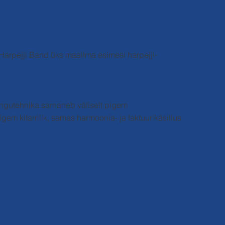
´s Harpejji Band üks maailma esimesi harpejji-
a mängutehnika sarnaneb väliselt pigem
igem kitarrilik, samas harmoonia- ja faktuurikäsitlus