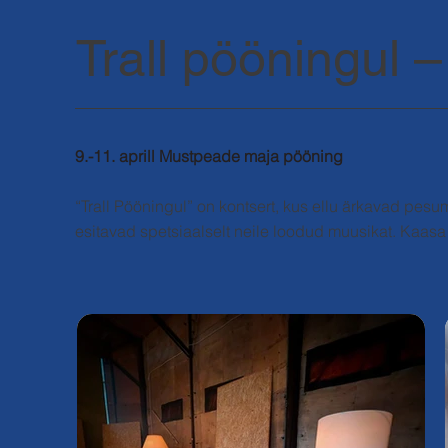
Trall pööningul –
9.-11. aprill Mustpeade maja pööning
“Trall Pööningul” on kontsert, kus ellu ärkavad p
esitavad spetsiaalselt neile loodud muusikat. Kaasa