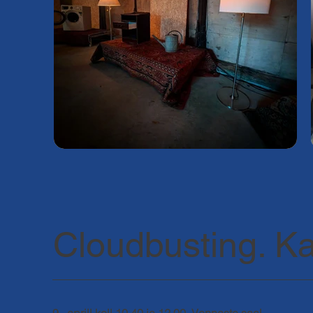
Cloudbusting. K
9. aprill kell 10.40 ja 12.00 Vennaste saal