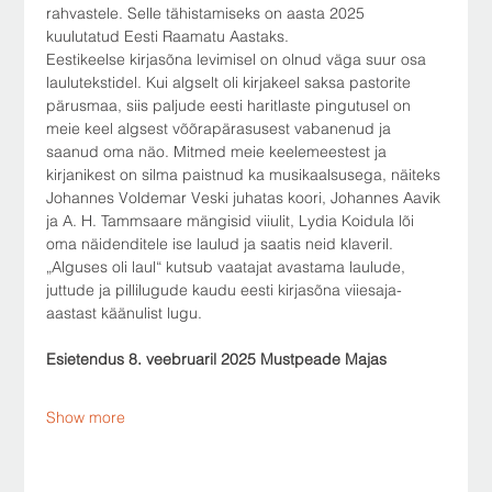
rahvastele. Selle tähistamiseks on aasta 2025 
kuulutatud Eesti Raamatu Aastaks.
Eestikeelse kirjasõna levimisel on olnud väga suur osa 
laulutekstidel. Kui algselt oli kirjakeel saksa pastorite 
pärusmaa, siis paljude eesti haritlaste pingutusel on 
meie keel algsest võõrapärasusest vabanenud ja 
saanud oma näo. Mitmed meie keelemeestest ja 
kirjanikest on silma paistnud ka musikaalsusega, näiteks 
Johannes Voldemar Veski juhatas koori, Johannes Aavik 
ja A. H. Tammsaare mängisid viiulit, Lydia Koidula lõi 
oma näidenditele ise laulud ja saatis neid klaveril.
„Alguses oli laul“ kutsub vaatajat avastama laulude, 
juttude ja pillilugude kaudu eesti kirjasõna viiesaja-
aastast käänulist lugu.
Esietendus 8. veebruaril 2025 Mustpeade Majas
Show more