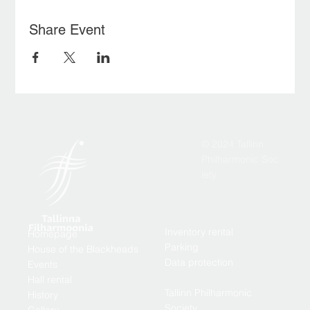
Share Event
© 2024 Tallinn
Philharmonic Soc
iety
Inventory rental
Homepage
Parking
House of the Blackheads
Data protection
Events
Hall rental
Tallinn Philharmonic
History
Society