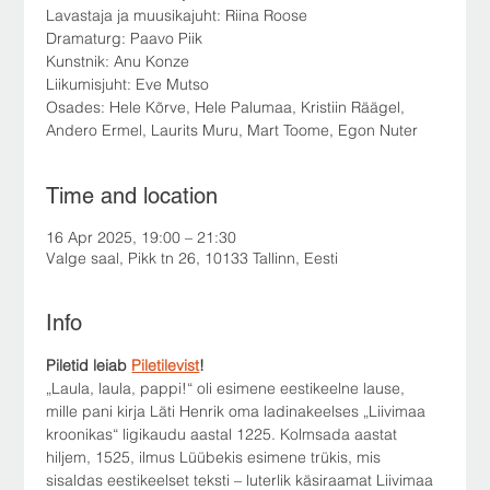
Lavastaja ja muusikajuht: Riina Roose
Dramaturg: Paavo Piik
Kunstnik: Anu Konze
Liikumisjuht: Eve Mutso
Osades: Hele Kõrve, Hele Palumaa, Kristiin Räägel,
Andero Ermel, Laurits Muru, Mart Toome, Egon Nuter
Time and location
16 Apr 2025, 19:00 – 21:30
Valge saal, Pikk tn 26, 10133 Tallinn, Eesti
Info
Piletid leiab 
Piletilevist
!
„Laula, laula, pappi!“ oli esimene eestikeelne lause, 
mille pani kirja Läti Henrik oma ladinakeelses „Liivimaa 
kroonikas“ ligikaudu aastal 1225. Kolmsada aastat 
hiljem, 1525, ilmus Lüübekis esimene trükis, mis 
sisaldas eestikeelset teksti – luterlik käsiraamat Liivimaa 