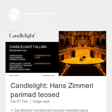
Candlelight: Hans Zimmeri
parimad teosed
Sat 07 Feb
  |  
Valge saal
⭐ Candlelight’i kontserdid toovad meeliülendava