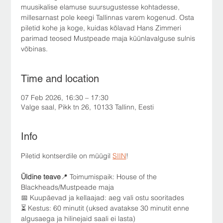
muusikalise elamuse suursugustesse kohtadesse,
millesarnast pole keegi Tallinnas varem kogenud. Osta
piletid kohe ja koge, kuidas kõlavad Hans Zimmeri
parimad teosed Mustpeade maja küünlavalguse sulnis
võbinas.
Time and location
07 Feb 2026, 16:30 – 17:30
Valge saal, Pikk tn 26, 10133 Tallinn, Eesti
Info
Piletid kontserdile on müügil 
SIIN
!
Üldine teave
📍 Toimumispaik: House of the 
Blackheads/Mustpeade maja
📅 Kuupäevad ja kellaajad: aeg vali ostu sooritades
⏳ Kestus: 60 minutit (uksed avatakse 30 minutit enne 
algusaega ja hilinejaid saali ei lasta)