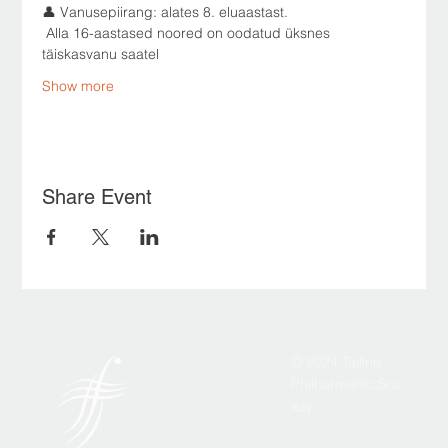
👤 Vanusepiirang: alates 8. eluaastast.
 Alla 16-aastased noored on oodatud üksnes 
täiskasvanu saatel
Show more
Share Event
© 2024 Tallinn
Philharmonic Soc
iety