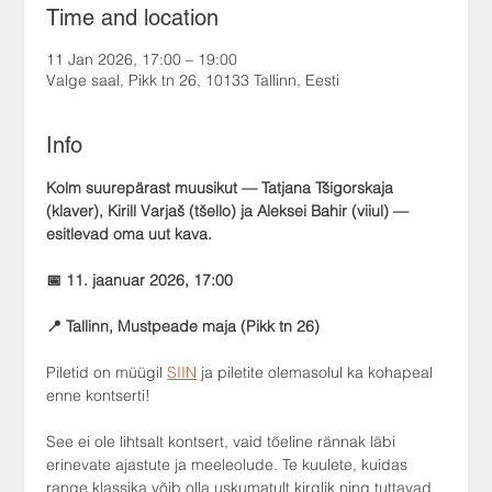
Time and location
11 Jan 2026, 17:00 – 19:00
Valge saal, Pikk tn 26, 10133 Tallinn, Eesti
Info
Kolm suurepärast muusikut — Tatjana Tšigorskaja 
(klaver), Kirill Varjaš (tšello) ja Aleksei Bahir (viiul) — 
esitlevad oma uut kava.
📅 11. jaanuar 2026, 17:00
📍 Tallinn, Mustpeade maja (Pikk tn 26)
Piletid on müügil 
SIIN
 ja piletite olemasolul ka kohapeal 
enne kontserti!
See ei ole lihtsalt kontsert, vaid tõeline rännak läbi 
erinevate ajastute ja meeleolude. Te kuulete, kuidas 
range klassika võib olla uskumatult kirglik ning tuttavad 