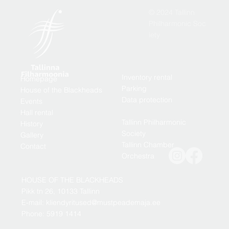
© 2024 Tallinn
Philharmonic Soc
iety
Inventory rental
Homepage
Parking
House of the Blackheads
Data protection
Events
Hall rental
Tallinn Philharmonic
History
Society
Gallery
Tallinn Chamber
Contact
Orchestra
HOUSE OF THE BLACKHEADS
Pikk tn 26, 10133 Tallinn
E-mail: kliendyritused@mustpeademaja.ee
Phone: 5919 1414