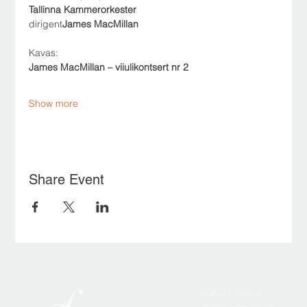
Tallinna Kammerorkester
dirigent
James MacMillan
Kavas:
James MacMillan – viiulikontsert nr 2
Show more
Share Event
© 2024 Tallinn