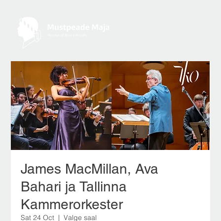
James MacMillan, Ava
Bahari ja Tallinna
Kammerorkester
Sat 24 Oct
  |  
Valge saal