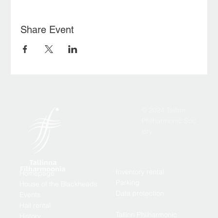
Share Event
© 2024 Tallinn
Philharmonic Soc
iety
Inventory rental
Homepage
Parking
House of the Blackheads
Data protection
Events
Hall rental
Tallinn Philharmonic
History