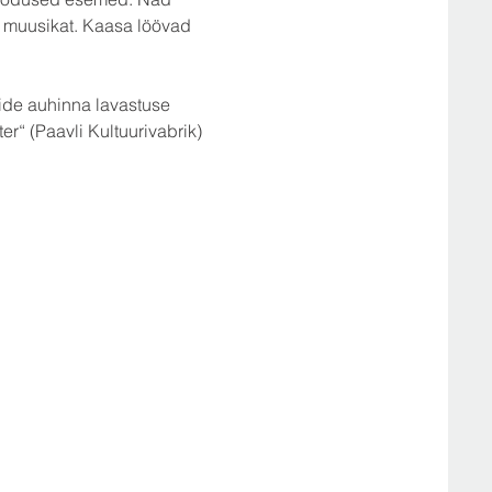
 muusikat. Kaasa löövad 
tide auhinna lavastuse 
r“ (Paavli Kultuurivabrik) 