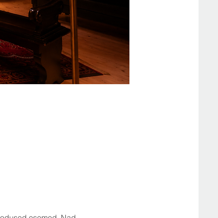
d kodused esemed. Nad 