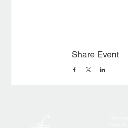
Share Event
Homepag
House of 