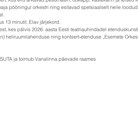
 pööningul orkestri ning esitavad spetsiaalselt neile loodud
l.
s 13 minutit. Elav järjekord.
 Lest, kes pälvis 2026. aasta Eesti teatriauhindadel etenduskuns
on) heliruumilahenduse ning kontsert-etenduse „Esemete Orkeste
TASUTA ja toimub Vanalinna päevade raames