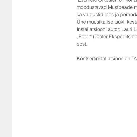
moodustavad Mustpeade maja
ka valgustid laes ja põranda
Ühe muusikalise tsükli kestu
Installatsiooni autor: Lauri
„Eeter“ (Teater Ekspeditsio
eest.
Kontsertinstallatsioon on 