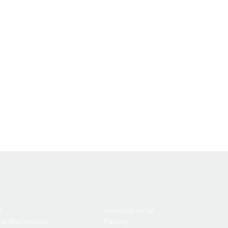
e
Inventory rental
the Blackheads
Parking