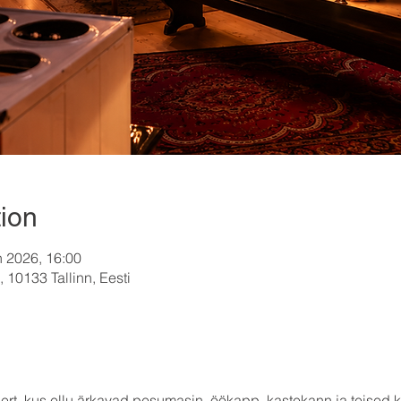
ion
n 2026, 16:00
 10133 Tallinn, Eesti
sert, kus ellu ärkavad pesumasin, öökapp, kastekann ja teise