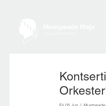
Kontsert
Orkester
Fri 05 Jun
  |  
Mustpeade