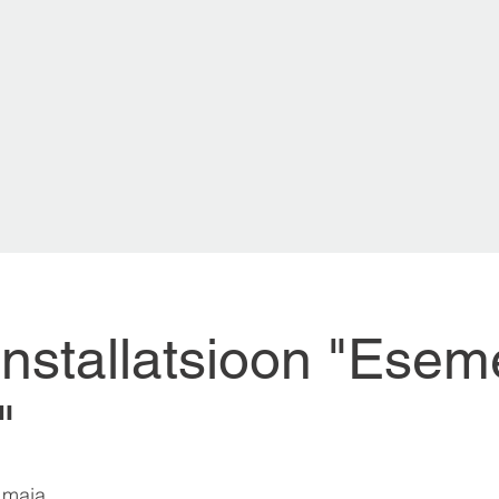
installatsioon "Esem
"
 maja