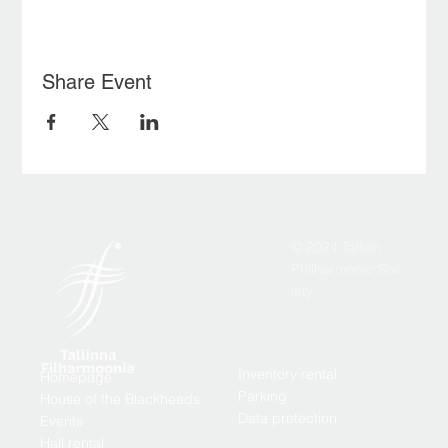
Share Event
© 2024 Tallinn
Philharmonic Soc
iety
Inventory rental
Homepage
Parking
House of the Blackheads
Data protection
Events
Hall rental