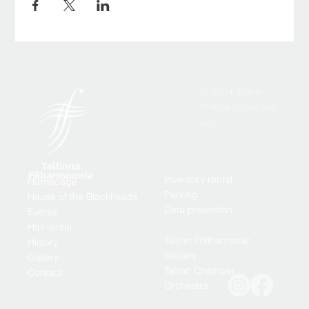
© 2024 Tallinn
Philharmonic Soc
iety
Inventory rental
Homepage
Parking
House of the Blackheads
Data protection
Events
Hall rental
Tallinn Philharmonic
History
Society
Gallery
Tallinn Chamber
Contact
Orchestra