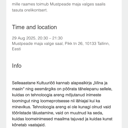
mille raames toimub Mustpeade maja valges saalis
tasuta orelikontsert.
Time and location
29 Aug 2025, 20:30 – 21:30
Mustpeade maja valge saal, Pikk tn 26, 10133 Tallinn,
Eesti
Info
Selleaastane Kultuuriöö kannab alapealkirja „Mina ja 
masin“ ning eesmärgiks on pöörata tähelepanu sellele, 
kuidas on tehnoloogia areng mõjutanud inimeste 
loomingut ning loomeprotsesse nii lähiajal kui ka 
minevikus. Tehnoloogia areng ei ole kunagi olnud vaid 
tööriistade täiustamine, vaid on muutnud ka seda, 
kuidas loomeinimesed maailma tajuvad ja kuidas kunst 
kõnetab vaatajaid.