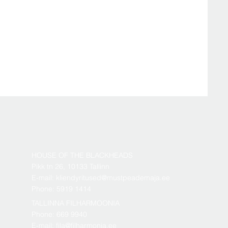
HOUSE OF THE BLACKHEADS
Pikk tn 26, 10133 Tallinn
E-mail: kliendyritused@mustpeademaja.ee
Phone: 5919 1414
TALLINNA FILHARMOONIA
Phone: 669 9940
E-mail: fila@filharmonia.ee