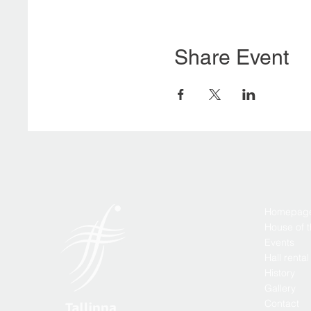
Share Event
Homepag
House of 
Events
Hall rental
History
Gallery
Contact