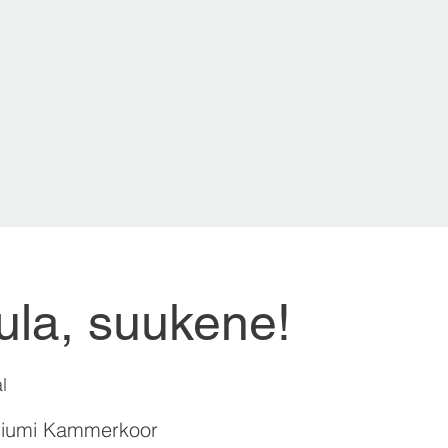
aula, suukene!
l
iumi Kammerkoor