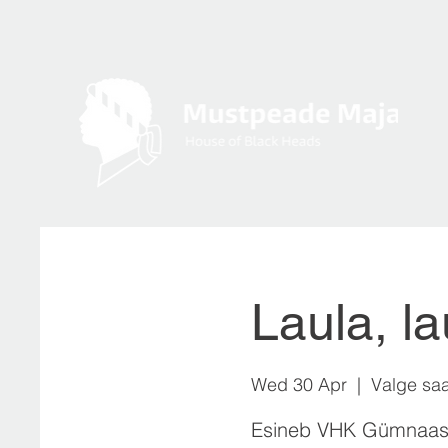
Laula, l
Wed 30 Apr
  |  
Valge saa
Esineb VHK Gümnaas