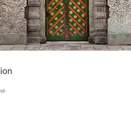
ion
sti