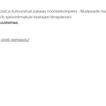
oost ja kultuurielust pakatav hoonetekompleks - Mustpeade ma
ib ajaloorännakule keskajast tänapäevani.
Kuuskemaa.
pileti olemasolu!