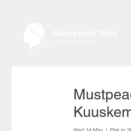
Mustpead
Kuuske
Wed 14 May
  |  
Pikk tn 2