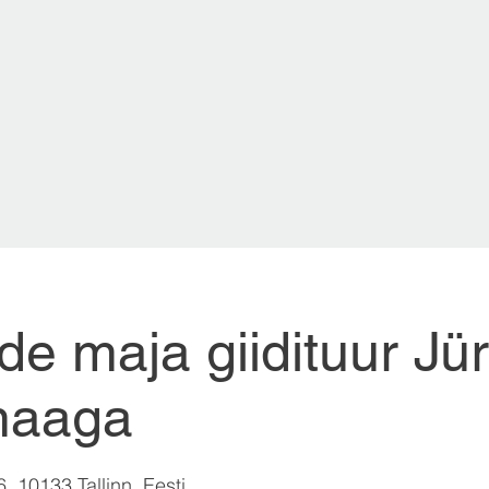
e maja giidituur Jür
maaga
6, 10133 Tallinn, Eesti