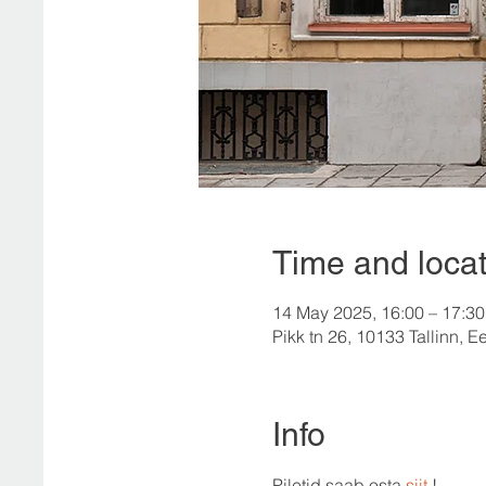
Time and locat
14 May 2025, 16:00 – 17:30
Pikk tn 26, 10133 Tallinn, Ee
Info
Piletid saab osta 
siit 
!