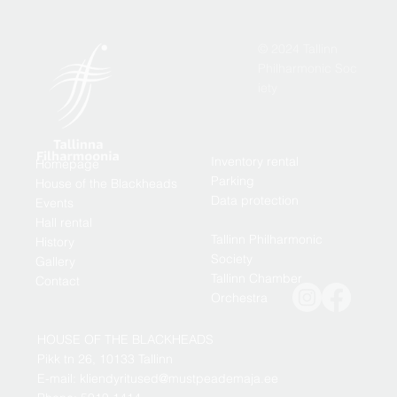
© 2024 Tallinn
Philharmonic Soc
iety
Inventory rental
Homepage
Parking
House of the Blackheads
Data protection
Events
Hall rental
Tallinn Philharmonic
History
Society
Gallery
Tallinn Chamber
Contact
Orchestra
HOUSE OF THE BLACKHEADS
Pikk tn 26, 10133 Tallinn
E-mail: kliendyritused@mustpeademaja.ee