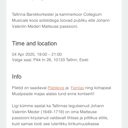
Tallinna Barokkorkester ja kammerkoor Collegium
Musicale koos solistidega toovad publiku ette Johann
Time and location
04 Apr 2025, 19:00 – 21:00
Valge saal, Pikk tn 26, 10133 Tallinn, Eesti
Info
Piletid on saadaval 
Piletilevis
 ja  
Fientas
 ning kohapeal 
Mustpeade majas alates tund enne kontserti!
Ligi kümme aastat ka Tallinnas tegutsenud Johann 
Valentin Meder (1649–1719) on oma Matteuse 
passiooni kirjutanud valdavalt lihtsas ja piltlikus stiilis, 
kuid samas toob see luterlikku kirikumuusikasse 