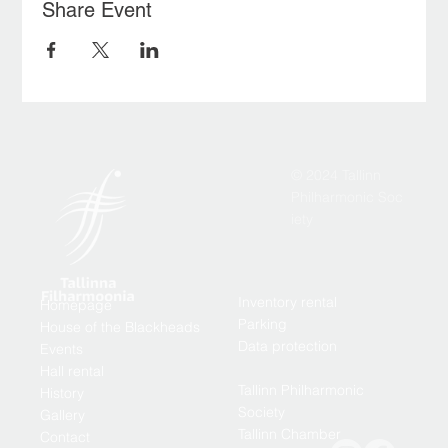
Share Event
© 2024 Tallinn
Philharmonic Soc
iety
Inventory rental
Homepage
Parking
House of the Blackheads
Data protection
Events
Hall rental
Tallinn Philharmonic
History
Society
Gallery
Tallinn Chamber
Contact