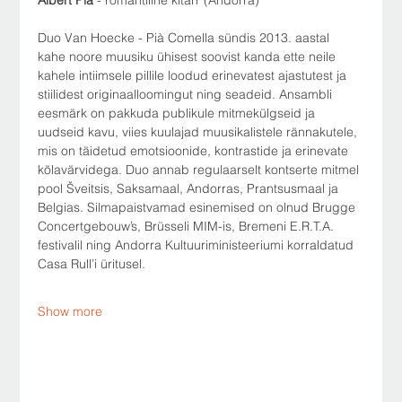
Duo Van Hoecke - Pià Comella sündis 2013. aastal 
kahe noore muusiku ühisest soovist kanda ette neile 
kahele intiimsele pillile loodud erinevatest ajastutest ja 
stiilidest originaalloomingut ning seadeid. Ansambli 
eesmärk on pakkuda publikule mitmekülgseid ja 
uudseid kavu, viies kuulajad muusikalistele rännakutele, 
mis on täidetud emotsioonide, kontrastide ja erinevate 
kõlavärvidega. Duo annab regulaarselt kontserte mitmel 
pool Šveitsis, Saksamaal, Andorras, Prantsusmaal ja 
Belgias. Silmapaistvamad esinemised on olnud Brugge 
Concertgebouw’s, Brüsseli MIM-is, Bremeni E.R.T.A. 
festivalil ning Andorra Kultuuriministeeriumi korraldatud 
Casa Rull’i üritusel.
Show more