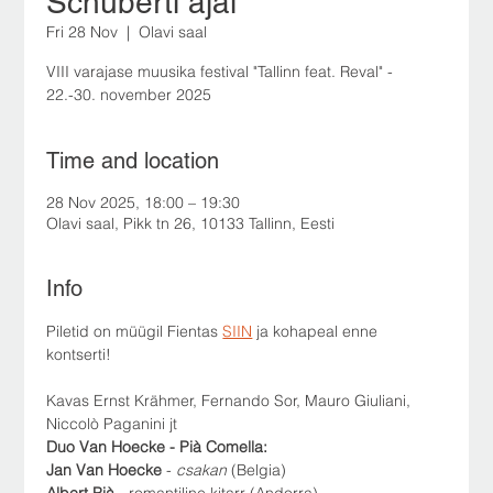
Schuberti ajal
Fri 28 Nov
  |  
Olavi saal
VIII varajase muusika festival "Tallinn feat. Reval" -
22.-30. november 2025
Time and location
28 Nov 2025, 18:00 – 19:30
Olavi saal, Pikk tn 26, 10133 Tallinn, Eesti
Info
Piletid on müügil Fientas 
SIIN
 ja kohapeal enne 
kontserti!
Kavas Ernst Krähmer, Fernando Sor, Mauro Giuliani, 
Niccolò Paganini jt
Duo Van Hoecke - Pià Comella:
Jan Van Hoecke 
- 
csakan
 (Belgia)
Albert Pià 
- romantiline kitarr (Andorra)