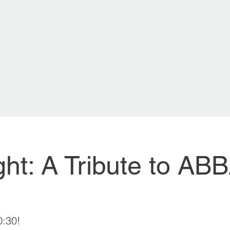
ght: A Tribute to AB
0:30!