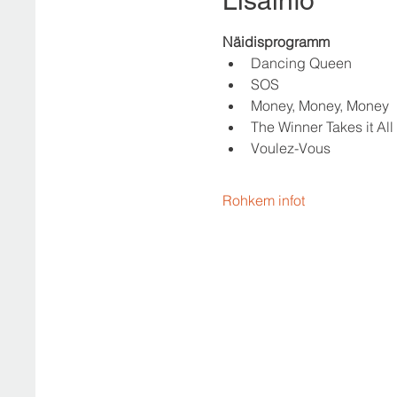
Lisainfo
Näidisprogramm
Dancing Queen
SOS
Money, Money, Money
The Winner Takes it All
Voulez-Vous
Rohkem infot