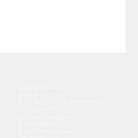
MUSTPEADE MAJA
Pikk tn 26, 10133 Tallinn
E post: kliendiyritused@mustpeademaja.ee
Telefon: 5919 1414
TALLINNA FILHARMOONIA
Telefon: 669 9940
E-post: fila@filharmoonia.ee
www.filharmoonia.ee