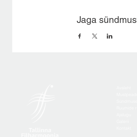
Jaga sündmus
Avaleht
Mustpead
Sündmus
Ruumide r
Ajalugu
Galerii
Kontakt