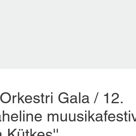
 Orkestri Gala / 12.
heline muusikafesti
a Kütkes''