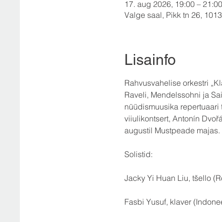
17. aug 2026, 19:00 – 21:0
Valge saal, Pikk tn 26, 10133
Lisainfo
Rahvusvahelise orkestri „Kla
Raveli, Mendelssohni ja Sai
nüüdismuusika repertuaari t
viiulikontsert, Antonín Dvoř
augustil Mustpeade majas.
Solistid:                                    
Jacky Yi Huan Liu, tšello (R
Fasbi Yusuf, klaver (Indone