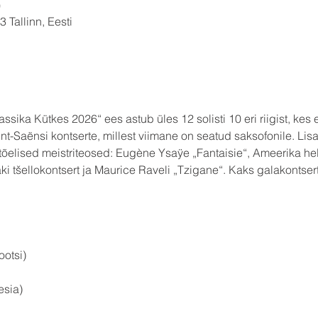
0
 Tallinn, Eesti
ssika Kütkes 2026“ ees astub üles 12 solisti 10 eri riigist, kes 
nt-Saënsi kontserte, millest viimane on seatud saksofonile. Lisa
õelised meistriteosed: Eugène Ysaÿe „Fantaisie“, Ameerika hel
áki tšellokontsert ja Maurice Raveli „Tzigane“. Kaks galakontsert
                          
ootsi)
esia)