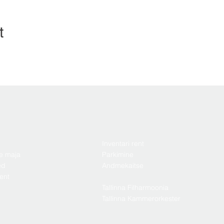
t
Inventari rent
e maja
Parkimine
ed
Andmekaitse
ent
Tallinna Filharmoonia
Tallinna Kammerorkester