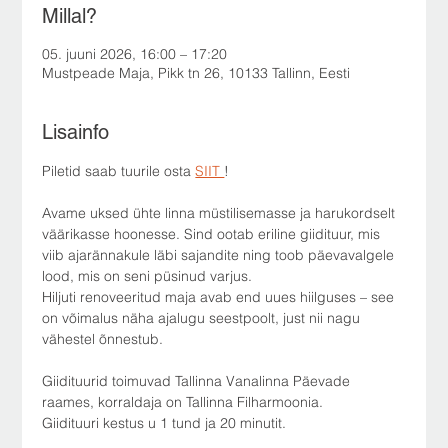
Millal?
05. juuni 2026, 16:00 – 17:20
Mustpeade Maja, Pikk tn 26, 10133 Tallinn, Eesti
Lisainfo
Piletid saab tuurile osta 
SIIT 
!
Avame uksed ühte linna müstilisemasse ja harukordselt 
väärikasse hoonesse. Sind ootab eriline giidituur, mis 
viib ajarännakule läbi sajandite ning toob päevavalgele 
lood, mis on seni püsinud varjus.
Hiljuti renoveeritud maja avab end uues hiilguses – see 
on võimalus näha ajalugu seestpoolt, just nii nagu 
vähestel õnnestub.
Giidituurid toimuvad Tallinna Vanalinna Päevade 
raames, korraldaja on Tallinna Filharmoonia.
Giidituuri kestus u 1 tund ja 20 minutit.