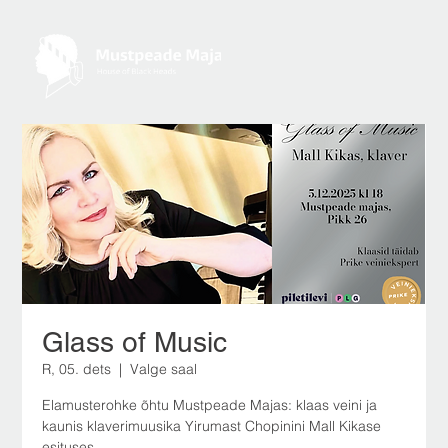
Glass of Music
R, 05. dets
  |  
Valge saal
Elamusterohke õhtu Mustpeade Majas: klaas veini ja
kaunis klaverimuusika Yirumast Chopinini Mall Kikase
esituses.