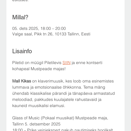
Millal?
05. dets 2025, 18:00 – 20:00
Valge saal, Pikk tn 26, 10133 Tallinn, Eesti
Lisainfo
Piletid on müügil Piletilevis 
SIIN
 ja enne kontserti 
kohapeal Mustpeade majas!
Mall Kikas 
on klaverimuusik, kes loob oma esinemistes 
lummava ja emotsionaalse õhkkonna. Tema mäng 
ühendab klassikalise pärandi ja tänapäeva armastatud 
meloodiad, pakkudes kuulajatele rahustavaid ja 
kauneid muusikalisi elamusi.
Glass of Music (Pokaal muusikat) Mustpeade maja, 
Tallinn 5. detsember 2025 
18:00 – Prike veiniekspert pakub nautimiseks hoolikalt 