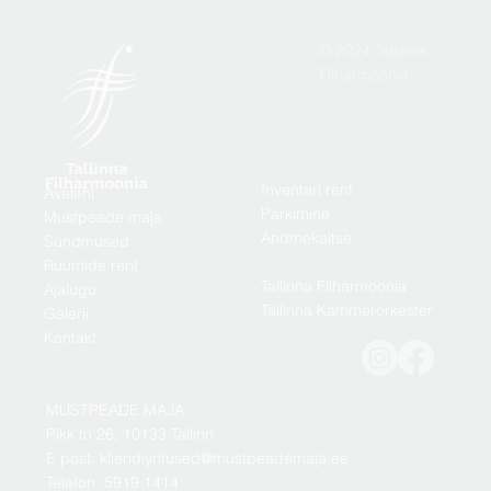
© 2024 Tallinna
Filharmoonia
Inventari rent
Avaleht
Parkimine
Mustpeade maja
Andmekaitse
Sündmused
Ruumide rent
Tallinna Filharmoonia
Ajalugu
Tallinna Kammerorkester
Galerii
Kontakt
MUSTPEADE MAJA
Pikk tn 26, 10133 Tallinn
E post: kliendiyritused@mustpeademaja.ee
Telefon: 5919 1414