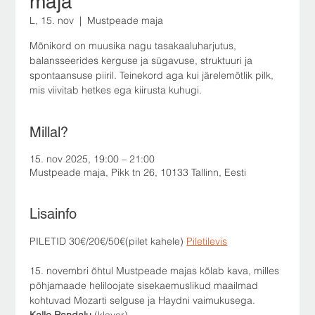
maja
L, 15. nov
  |  
Mustpeade maja
Mõnikord on muusika nagu tasakaaluharjutus,
balansseerides kerguse ja sügavuse, struktuuri ja
spontaansuse piiril. Teinekord aga kui järelemõtlik pilk,
mis viivitab hetkes ega kiirusta kuhugi.
Millal?
15. nov 2025, 19:00 – 21:00
Mustpeade maja, Pikk tn 26, 10133 Tallinn, Eesti
Lisainfo
PILETID 30€/20€/50€(pilet kahele) 
Piletilevis
15. novembri õhtul Mustpeade majas kõlab kava, milles 
põhjamaade heliloojate sisekaemuslikud maailmad 
kohtuvad Mozarti selguse ja Haydni vaimukusega.
Kalle Randalu
 (klaver)