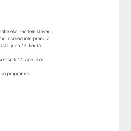
hiseks noortele klaveri-, 
emel noored interpreedid 
aastal juba 14. korda 
ntserti 14. aprillil on 
inn programmi.