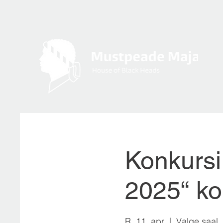
Konkursi
2025“ ko
R, 11. apr
  |  
Valge saal