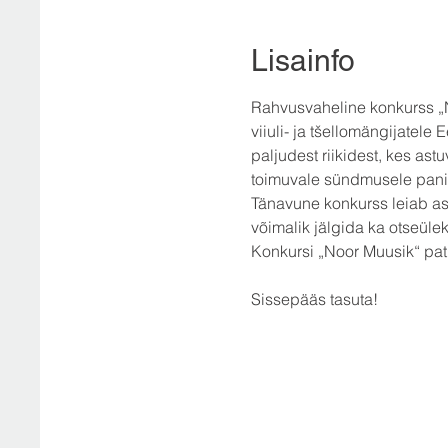
Lisainfo
Rahvusvaheline konkurss „No
viiuli- ja tšellomängijatele
paljudest riikidest, kes astu
toimuvale sündmusele panid
Tänavune konkurss leiab aset 
võimalik jälgida ka otseüle
Konkursi „Noor Muusik“ pa
Sissepääs tasuta!