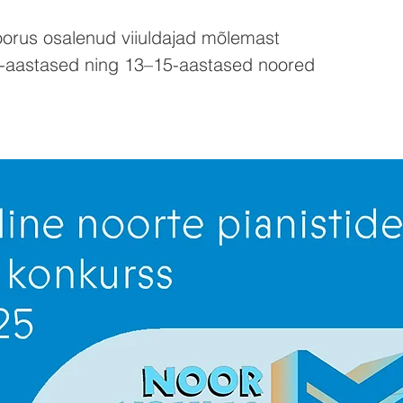
oorus osalenud viiuldajad mõlemast
2-aastased ning 13–15-aastased noored