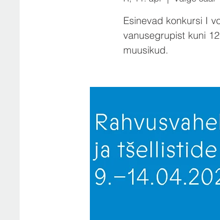
Esinevad konkursi I v
vanusegrupist kuni 1
muusikud.