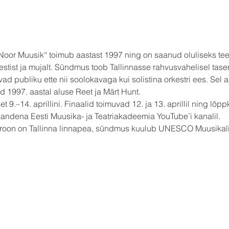
or Muusik“ toimub aastast 1997 ning on saanud oluliseks teetä
 Eestist ja mujalt. Sündmus toob Tallinnasse rahvusvahelisel tas
vad publiku ette nii soolokavaga kui solistina orkestri ees. Sel 
 1997. aastal aluse Reet ja Märt Hunt.
9.–14. aprillini. Finaalid toimuvad 12. ja 13. aprillil ning lõppko
kandena Eesti Muusika- ja Teatriakadeemia YouTube’i kanalil.
troon on Tallinna linnapea, sündmus kuulub UNESCO Muusikal