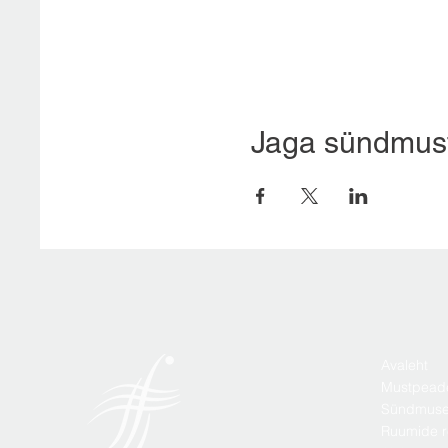
Jaga sündmus
Avaleht
Mustpead
Sündmus
Ruumide r