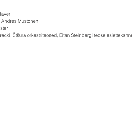
laver
ja Andres Mustonen
ster
ecki, Štšura orkestriteosed, Eitan Steinbergi teose esiettekann