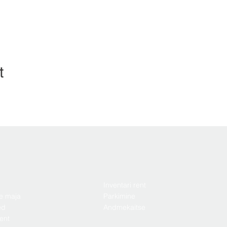
t
Inventari rent
e maja
Parkimine
ed
Andmekaitse
ent