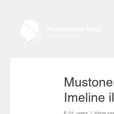
Mustonen
Imeline i
P, 01. veebr
  |  
Valge saa