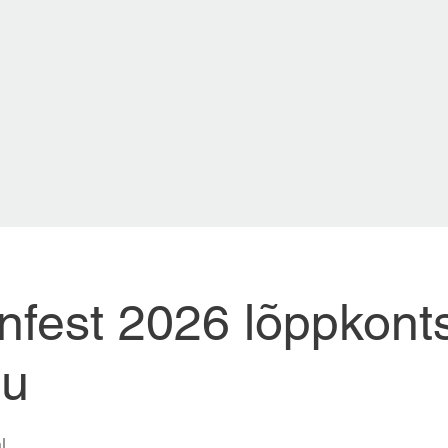
fest 2026 lõppkonts
lu
l