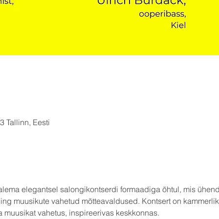
 Tallinn, Eesti
ema elegantsel salongikontserdi formaadiga õhtul, mis ühenda
ning muusikute vahetud mõtteavaldused. Kontsert on kammerlik 
muusikat vahetus, inspireerivas keskkonnas.