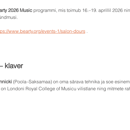
earty 2026 Music
 programmi, mis toimub 16.–19. aprillil 2026 ni
sündmusi.
tps://www.bearty.org/events-1/salon-dours
 .
– klaver
nnicki
 (Poola–Saksamaa) on oma särava tehnika ja soe esinemi
 on Londoni Royal College of Musicu vilistlane ning mitmete ra