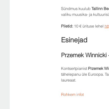
Sündmus kuulub 
Tallinn B
valiku muusika- ja kultuuri
Piletid:
 10 € ürituse lehel 
ht
Esinejad
Przemek Winnicki 
Kontsertpianist 
Przemek Wi
tähelepanu üle Euroopa. Ta
laureaat.
Rohkem infot