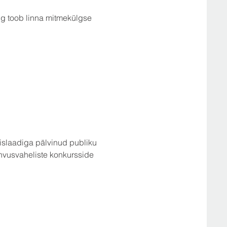
ng toob linna mitmekülgse 
slaadiga pälvinud publiku 
hvusvaheliste konkursside 