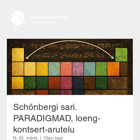
Schönbergi sari.
PARADIGMAD, loeng-
kontsert-arutelu
N, 05. märts
  |  
Olavi saal