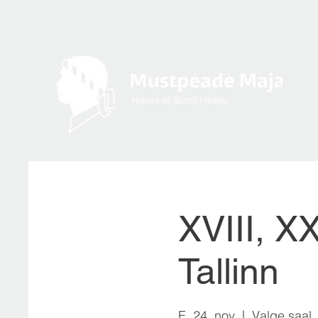
XVIII, X
Tallinn
E, 24. nov
  |  
Valge saal