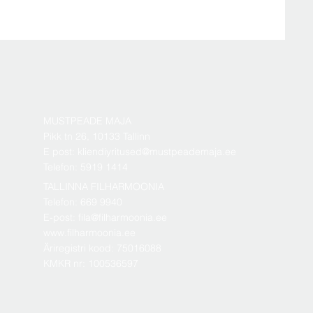
MUSTPEADE MAJA
Pikk tn 26, 10133 Tallinn
E post: kliendiyritused@mustpeademaja.ee
Telefon: 5919 1414
TALLINNA FILHARMOONIA
Telefon: 669 9940
E-post: fila@filharmoonia.ee
www.filharmoonia.ee
Äriregistri kood: 75016088
KMKR nr: 100536597