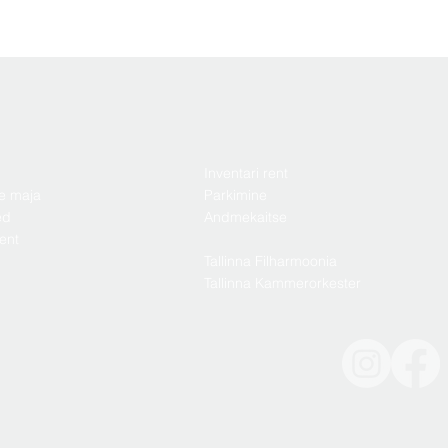
Inventari rent
e maja
Parkimine
ed
Andmekaitse
ent
Tallinna Filharmoonia
Tallinna Kammerorkester