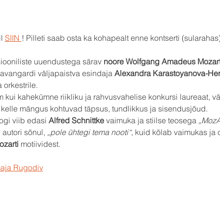
l 
SIIN 
! Pilleti saab osta ka kohapealt enne kontserti (sularahas)
siooniliste uuendustega särav 
noore Wolfgang Amadeus Mozarti K
 avangardi väljapaistva esindaja 
Alexandra Karastoyanova-Her
a orkestrile.
 kui kahekümne riikliku ja rahvusvahelise konkursi laureaat, vä
, kelle mängus kohtuvad täpsus, tundlikkus ja sisendusjõud.
gi viib edasi 
Alfred Schnittke
 vaimuka ja stiilse teosega 
„MozA
 autori sõnul, 
„pole ühtegi tema nooti“
, kuid kõlab vaimukas ja
ozarti
 motiividest.
maja Rugodiv