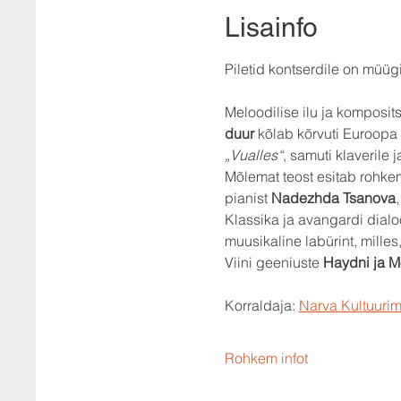
Lisainfo
Piletid kontserdile on müügi
Meloodilise ilu ja komposit
duur
 kõlab kõrvuti Euroopa
„Vualles“
, samuti klaverile j
Mõlemat teost esitab rohkem
pianist 
Nadezhda Tsanova
Klassika ja avangardi dialoo
muusikaline labürint, milles,
Viini geeniuste 
Haydni ja M
Korraldaja: 
Narva Kultuuri
Rohkem infot