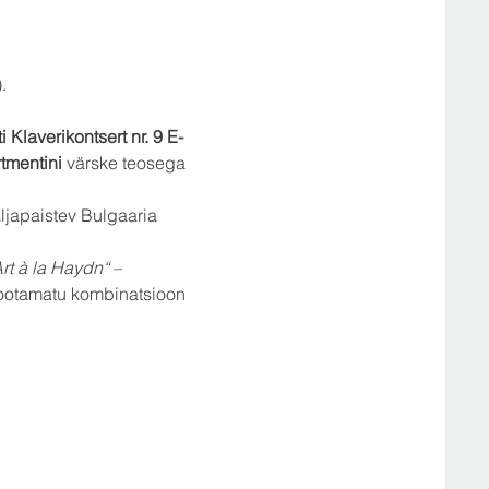
.
laverikontsert nr. 9 E-
tmentini
 värske teosega 
ljapaistev Bulgaaria 
rt à la Haydn“
 – 
 ootamatu kombinatsioon 