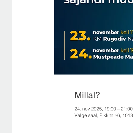
Millal?
24. nov 2025, 19:00 – 21:00
Valge saal, Pikk tn 26, 10133