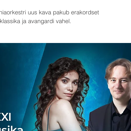
iaorkestri uus kava pakub erakordset
klassika ja avangardi vahel.