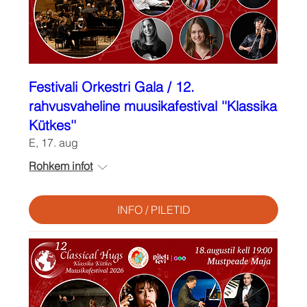
Festivali Orkestri Gala / 12.
rahvusvaheline muusikafestival ''Klassika
Kütkes''
E, 17. aug
Rohkem infot
INFO / PILETID