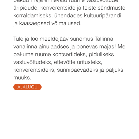
äripidude, konverentside ja teiste sündmuste
korraldamiseks, ühendades kultuuripärandi
ja kaasaegsed võimalused.
Tule ja loo meeldejääv sündmus Tallinna
vanalinna ainulaadses ja põnevas majas! Me
pakume ruume kontsertideks, pidulikeks
vastuvõttudeks, ettevõtte üritusteks,
konverentsideks, sünnipäevadeks ja paljuks
muuks.
AJALUGU