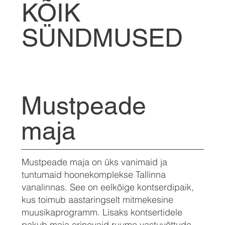
KÕIK
SÜNDMUSED
Mustpeade
maja
Mustpeade maja on üks vanimaid ja
tuntumaid hoonekomplekse Tallinna
vanalinnas. See on eelkõige kontserdipaik,
kus toimub aastaringselt mitmekesine
muusikaprogramm. Lisaks kontsertidele
pakub maja erinevaid ruume vastuvõttude,