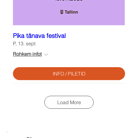
Pika tänava festival
P, 13. sept
Rohkem infot
INFO / PILETID
Load More