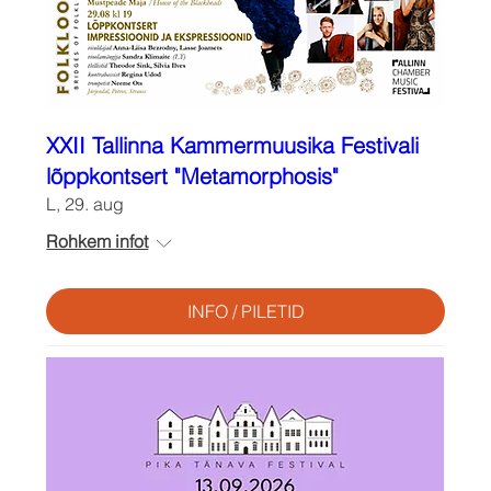
XXII Tallinna Kammermuusika Festivali
lõppkontsert "Metamorphosis"
L, 29. aug
Rohkem infot
INFO / PILETID