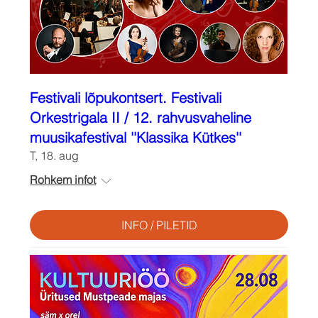
Festivali lõpukontsert. Festivali
Orkestrigala II / 12. rahvusvaheline
muusikafestival ''Klassika Kütkes''
T, 18. aug
Rohkem infot
INFO / PILETID