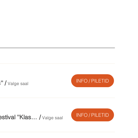
INFO / PILETID
''
/
Valge saal
INFO / PILETID
Festivali lõpukontsert. Festivali Orkestrigala II / 12. rahvusvaheline muusikafestival ''Klassika Kütkes''
/
Valge saal