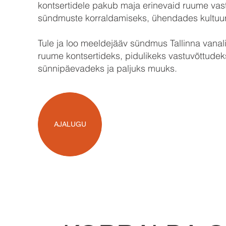
kontsertidele pakub maja erinevaid ruume vast
sündmuste korraldamiseks, ühendades kultuu
Tule ja loo meeldejääv sündmus Tallinna van
ruume kontsertideks, pidulikeks vastuvõttudeks
sünnipäevadeks ja paljuks muuks.
AJALUGU