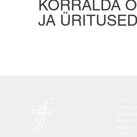
KORRALDA O
JA ÜRITUSE
Avaleht
Mustpead
Sündmus
Ruumide r
Ajalugu
Galerii