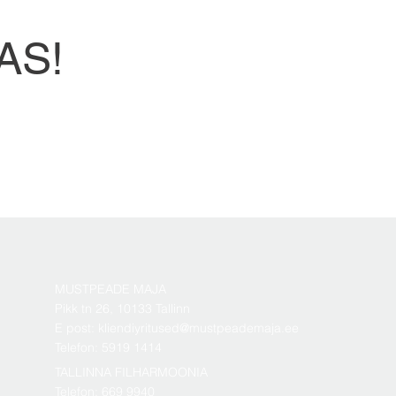
AS!
MUSTPEADE MAJA
Pikk tn 26, 10133 Tallinn
E post: kliendiyritused@mustpeademaja.ee
Telefon: 5919 1414
TALLINNA FILHARMOONIA
Telefon: 669 9940