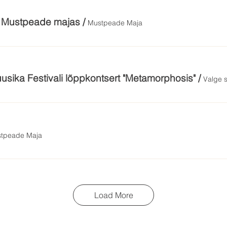
m Mustpeade majas
/
Mustpeade Maja
usika Festivali lõppkontsert "Metamorphosis"
/
Valge 
tpeade Maja
Load More