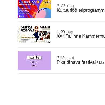
R, 28. aug
Kultuuriöö eriprogram
L, 29. aug
XXII Tallinna Kammermu
P, 13. sept
Pika tänava festival
/
Mus