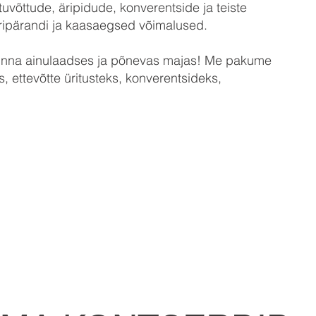
uvõttude, äripidude, konverentside ja teiste
ripärandi ja kaasaegsed võimalused.
alinna ainulaadses ja põnevas majas! Me pakume
, ettevõtte üritusteks, konverentsideks,