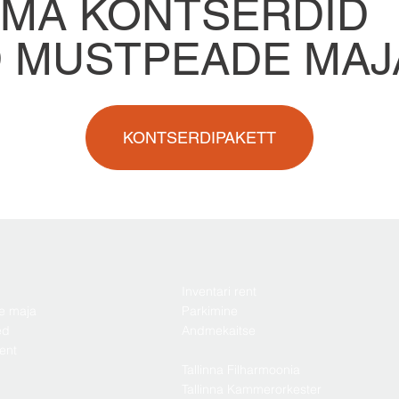
MA KONTSERDID
D MUSTPEADE MAJ
KONTSERDIPAKETT
Inventari rent
e maja
Parkimine
ed
Andmekaitse
ent
Tallinna Filharmoonia
Tallinna Kammerorkester